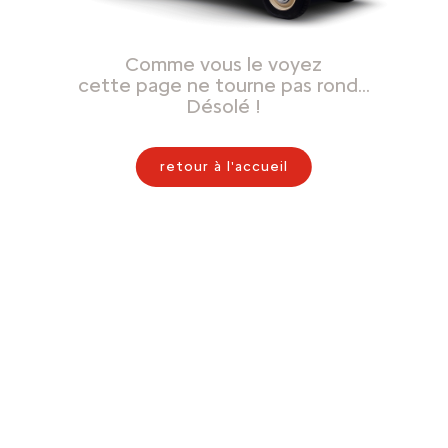
Comme vous le voyez
cette page ne tourne pas rond…
Désolé !
retour à l'accueil