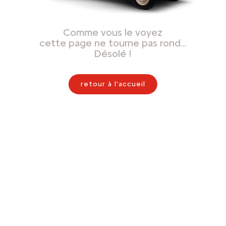
Comme vous le voyez
cette page ne tourne pas rond…
Désolé !
retour à l'accueil