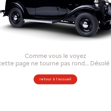
Comme vous le voyez
cette page ne tourne pas rond… Désolé 
retour à l'accueil