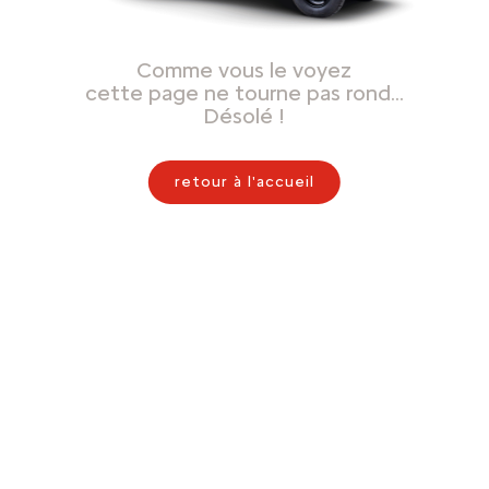
Comme vous le voyez
cette page ne tourne pas rond…
Désolé !
retour à l'accueil